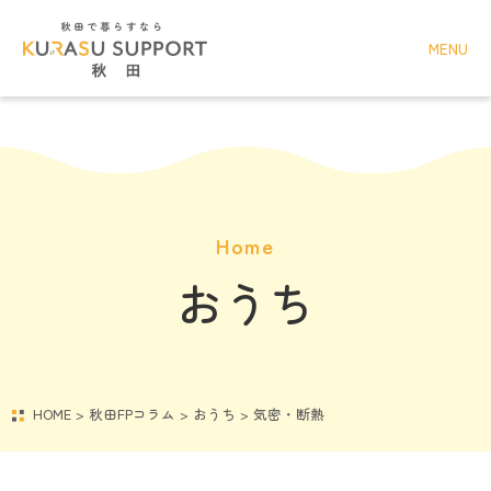
MENU
Home
おうち
HOME
>
秋田FPコラム
>
おうち
>
気密・断熱