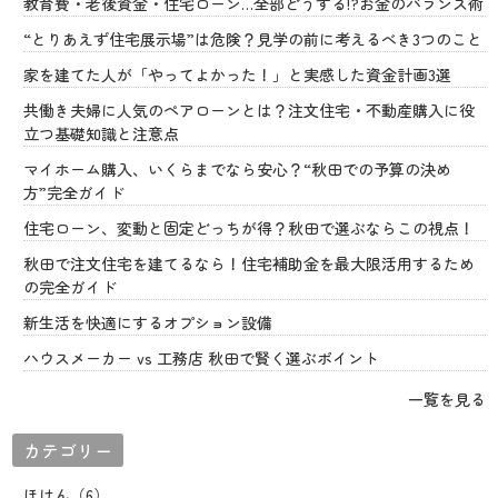
教育費・老後資金・住宅ローン…全部どうする!?お金のバランス術
“とりあえず住宅展示場”は危険？見学の前に考えるべき3つのこと
家を建てた人が「やってよかった！」と実感した資金計画3選
共働き夫婦に人気のペアローンとは？注文住宅・不動産購入に役
立つ基礎知識と注意点
マイホーム購入、いくらまでなら安心？“秋田での予算の決め
方”完全ガイド
住宅ローン、変動と固定どっちが得？秋田で選ぶならこの視点！
秋田で注文住宅を建てるなら！住宅補助金を最大限活用するため
の完全ガイド
新生活を快適にするオプション設備
ハウスメーカー vs 工務店 秋田で賢く選ぶポイント
一覧を見る
カテゴリー
ほけん（6）