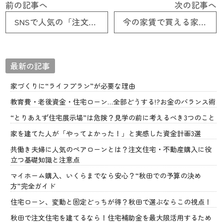
前の記事へ
次の記事へ
SNSで人気の「注文住宅」VS「建売住宅」どっちが正解？秋田の実例で徹底比較
今の家賃で買える家” 秋田でマイホームを持つ現実的シミュレーション
最新の記事
家づくりに“ライフプラン”が必要な理由
教育費・老後資金・住宅ローン…全部どうする!?お金のバランス術
“とりあえず住宅展示場”は危険？見学の前に考えるべき3つのこと
家を建てた人が「やってよかった！」と実感した資金計画3選
共働き夫婦に人気のペアローンとは？注文住宅・不動産購入に役
立つ基礎知識と注意点
マイホーム購入、いくらまでなら安心？“秋田での予算の決め
方”完全ガイド
住宅ローン、変動と固定どっちが得？秋田で選ぶならこの視点！
秋田で注文住宅を建てるなら！住宅補助金を最大限活用するため