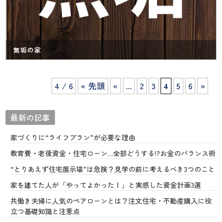
無垢の家
4 / 6
« 先頭
«
...
2
3
4
5
6
»
最新の記事
家づくりに“ライフプラン”が必要な理由
教育費・老後資金・住宅ローン…全部どうする!?お金のバランス術
“とりあえず住宅展示場”は危険？見学の前に考えるべき3つのこと
家を建てた人が「やってよかった！」と実感した資金計画3選
共働き夫婦に人気のペアローンとは？注文住宅・不動産購入に役
立つ基礎知識と注意点